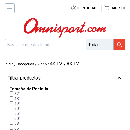
IDENTIFÍCATE
CARRITO
4K TV y 8K TV
Inicio
/
Categorías
/
Video
/
Filtrar productos
Tamaño de Pantalla
32"
43"
49"
50"
55"
60"
58"
65"