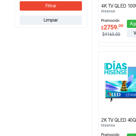
Filtrar
4K TV QLED 100
Hisense
Limpiar
Promoción:
Ag
00
2759.
$
V
$4165.00
2K TV QLED 40Q
Hisense
Promoción: