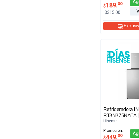
Ag
00
189.
$
V
$315.00
Exclusiv
Refrigeradora 
RT3N375NACA | 
Hisense
Promoción:
Ag
00
449.
$