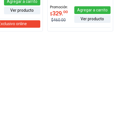
Agregar
a carrito
Promoción:
Agregar
a carrito
Ver producto
00
329.
$
Ver producto
$460.00
xclusivo online