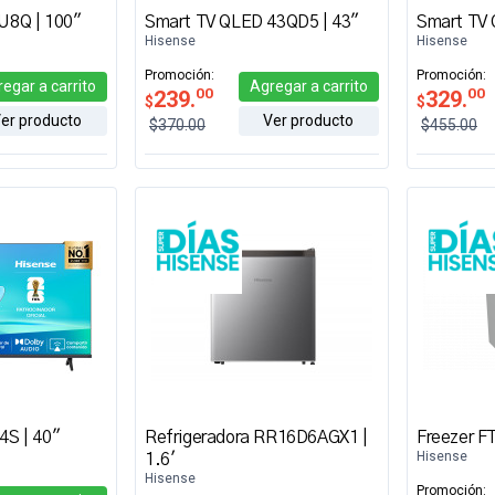
U8Q | 100"
Smart TV QLED 43QD5 | 43"
Smart TV 
Hisense
Hisense
Promoción:
Promoción:
regar
a carrito
Agregar
a carrito
00
00
239.
329.
$
$
er producto
Ver producto
$370.00
$455.00
4S | 40"
Refrigeradora RR16D6AGX1 |
Freezer F
Hisense
1.6'
Hisense
Promoción: