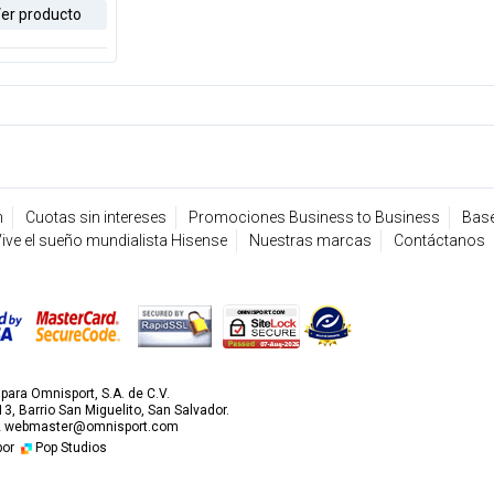
er producto
n
Cuotas sin intereses
Promociones Business to Business
Base
ive el sueño mundialista Hisense
Nuestras marcas
Contáctanos
ara Omnisport, S.A. de C.V.
3, Barrio San Miguelito, San Salvador.
2
webmaster@omnisport.com
por
Pop Studios