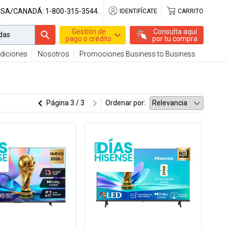
USA/CANADÁ:
1-800-315-3544.
IDENTIFÍCATE
CARRITO
Gestión de
Consulta aquí
pago o crédito
por tu compra
diciones
Nosotros
Promociones Business to Business
Página
3 / 3
Ordenar por: