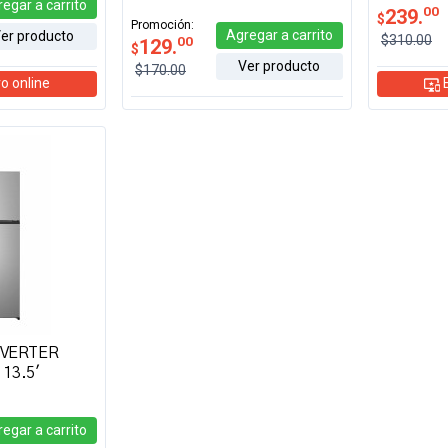
regar
a carrito
00
239.
$
Promoción:
Agregar
a carrito
er producto
$310.00
00
129.
$
Ver producto
$170.00
o online
E
INVERTER
13.5'
regar
a carrito