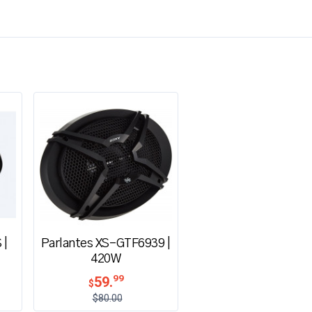
 |
Parlantes XS-GTF6939 |
420W
99
59.
$
$80.00