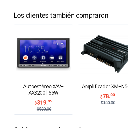
Los clientes también compraron
Autoestéreo XAV-
Amplificador XM-N5
AX3200 | 55W
00
78.
$
99
319.
$100.00
$
$500.00