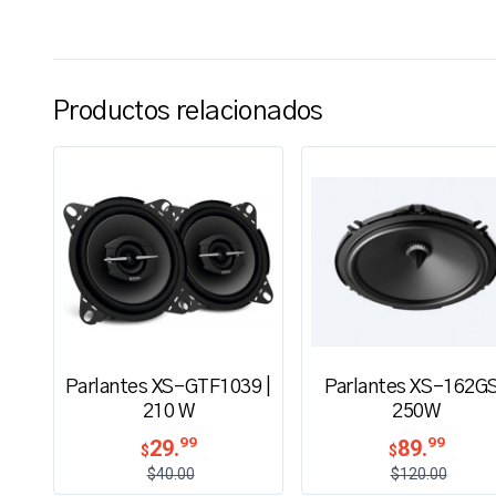
Productos relacionados
Parlantes XS-GTF1039 |
Parlantes XS-162GS
210 W
250W
99
99
29.
89.
$
$
$40.00
$120.00