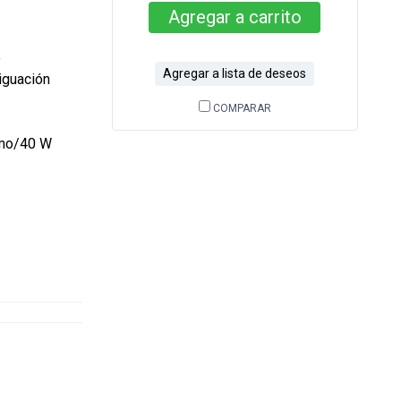
Agregar
a carrito
o
Agregar a lista de deseos
iguación
COMPARAR
imo/40 W