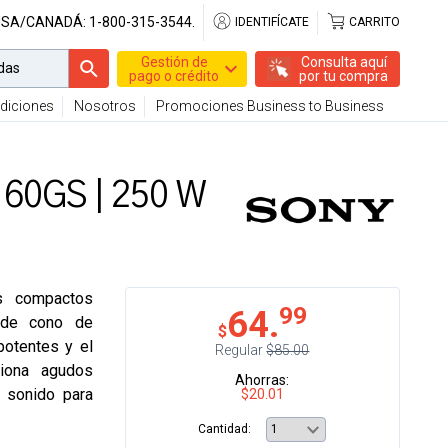
USA/CANADÁ:
1-800-315-3544.
IDENTIFÍCATE
CARRITO
Gestión de
Consulta aquí
pago o crédito
por tu compra
diciones
Nosotros
Promociones Business to Business
160GS | 250 W
s compactos
99
64.
r de cono de
$
potentes y el
Regular
$85.00
iona agudos
Ahorras:
l sonido para
$20.01
Cantidad: