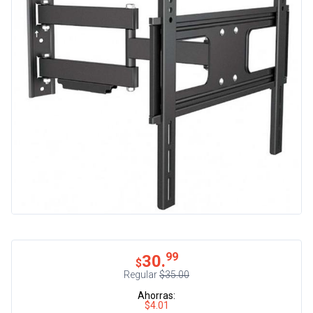
99
30.
$
Regular
$35.00
Ahorras:
$4.01