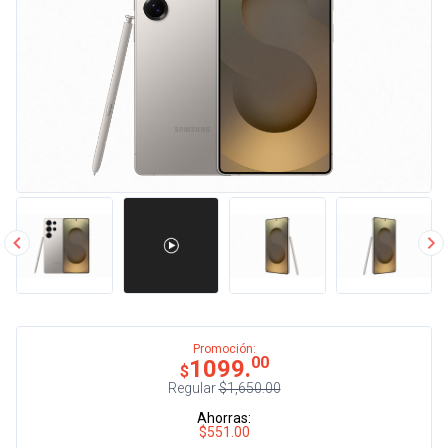
Promoción:
00
1099.
$
Regular
$1,650.00
Ahorras:
$551.00