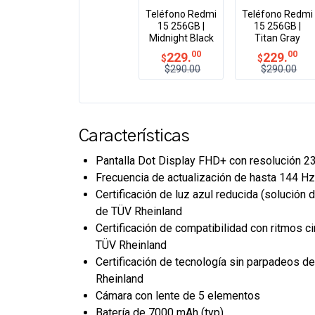
Teléfono Redmi
Teléfono Redmi
15 256GB |
15 256GB |
Midnight Black
Titan Gray
00
00
229.
229.
$
$
$290.00
$290.00
Características
Pantalla Dot Display FHD+ con resolución 2
Frecuencia de actualización de hasta 144 H
Certificación de luz azul reducida (solución 
de TÜV Rheinland
Certificación de compatibilidad con ritmos c
TÜV Rheinland
Certificación de tecnología sin parpadeos d
Rheinland
Cámara con lente de 5 elementos
Batería de 7000 mAh (typ)