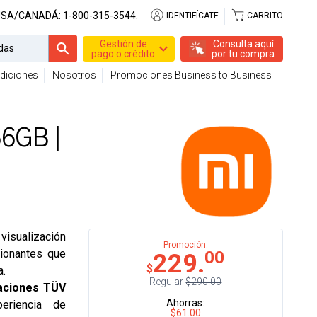
USA/CANADÁ:
1-800-315-3544.
IDENTIFÍCATE
CARRITO
Gestión de
Consulta aquí
pago o crédito
por tu compra
diciones
Nosotros
Promociones Business to Business
56GB |
 visualización
Promoción:
sionantes que
00
229.
$
a.
Regular
$290.00
caciones TÜV
Ahorras:
eriencia de
$61.00