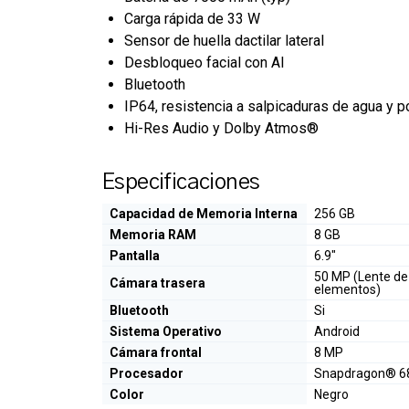
Carga rápida de 33 W
Sensor de huella dactilar lateral
Desbloqueo facial con AI
Bluetooth
IP64, resistencia a salpicaduras de agua y p
Hi-Res Audio y Dolby Atmos®
Especificaciones
Capacidad de Memoria Interna
256 GB
Memoria RAM
8 GB
Pantalla
6.9"
50 MP (Lente de
Cámara trasera
elementos)
Bluetooth
Si
Sistema Operativo
Android
Cámara frontal
8 MP
Procesador
Snapdragon® 6
Color
Negro