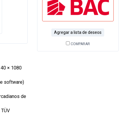
Agregar a lista de deseos
COMPARAR
340 × 1080
z
de software)
ircadianos de
e TÜV