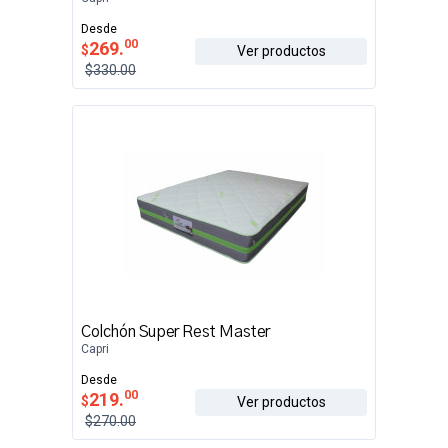
Desde
00
269.
$
Ver productos
$330.00
Colchón Super Rest Master
Capri
Desde
00
219.
$
Ver productos
$270.00