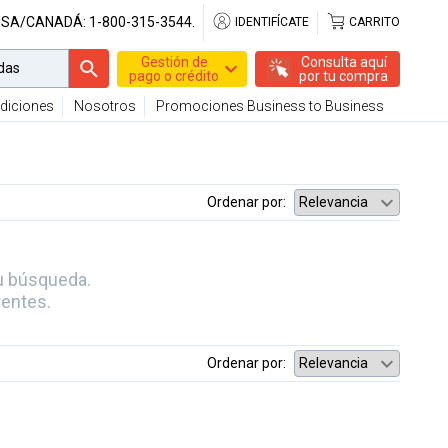
USA/CANADÁ:
1-800-315-3544.
IDENTIFÍCATE
CARRITO
Gestión de
Consulta aquí
pago o crédito
por tu compra
diciones
Nosotros
Promociones Business to Business
Ordenar por:
u búsqueda.
rentes.
Ordenar por: