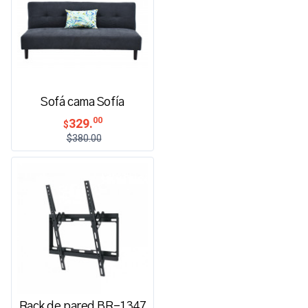
Sofá cama Sofía
00
329.
$
$380.00
Rack de pared BR-1347