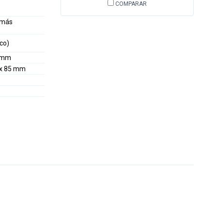
COMPARAR
 más
co)
0 mm
7 x 85 mm