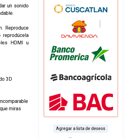
dar un sonido
adable.
ón. Reproduce
o reprodúcela
ables HDMI u
ido 3D
 incomparable
 que miras
Agregar a lista de deseos