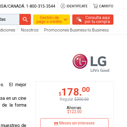
 USA/CANADÁ:
1-800-315-3544
IDENTIFÍCATE
CARRITO
Gestión de
Consulta aquí
pago o crédito
por tu compra
diciones
Nosotros
Promociones Business to Business
es. El mejor
00
178.
$
sa en un cine
Regular
$300.00
s de la forma
Ahorras:
$122.00
Meses sin intereses
e muestreo de