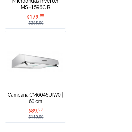
Microondas Inverter
MS-1596CIR
00
179.
$
$285.00
Campana CM6045UIW0 |
60 cm
00
89.
$
$110.00