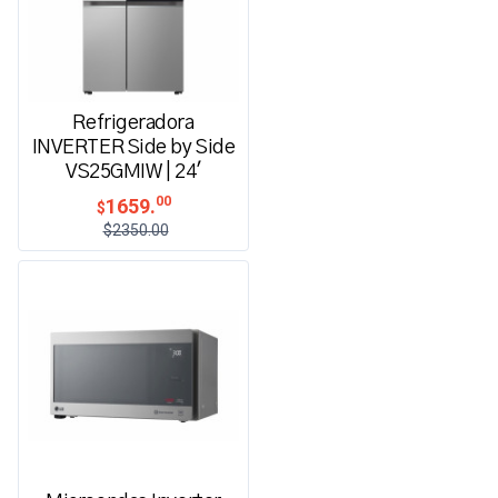
Refrigeradora
INVERTER Side by Side
VS25GMIW | 24'
00
1659.
$
$2350.00