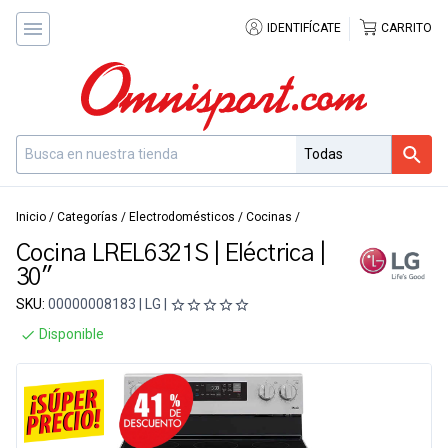
IDENTIFÍCATE
CARRITO
Inicio
/
Categorías
/
Electrodomésticos
/
Cocinas
/
Cocina LREL6321S | Eléctrica |
30"
SKU:
00000008183 | LG |
Disponible