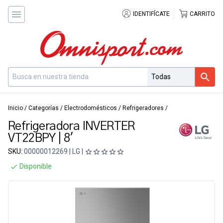
IDENTIFÍCATE
CARRITO
Inicio
/
Categorías
/
Electrodomésticos
/
Refrigeradores
/
Refrigeradora INVERTER
VT22BPY | 8'
SKU:
00000012269 | LG |
Disponible