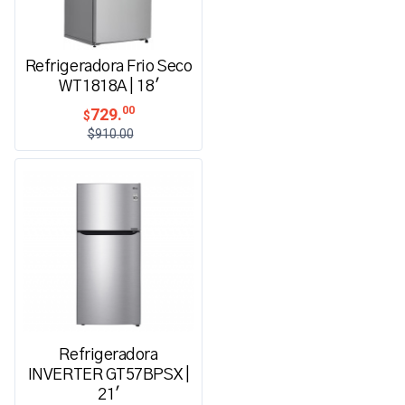
Refrigeradora Frio Seco
WT1818A | 18'
00
729.
$
$910.00
Refrigeradora
INVERTER GT57BPSX |
21'