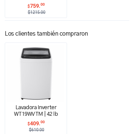
00
759.
$
$1215.00
Los clientes también compraron
Lavadora Inverter
WT19WVTM | 42 lb
00
409.
$
$610.00