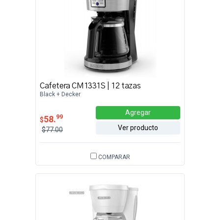
Cafetera CM1331S | 12 tazas
Black + Decker
Agregar
99
58.
$
Ver producto
$77.00
COMPARAR