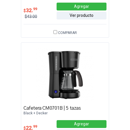
Agregar
99
32.
$
Ver producto
$43.00
COMPARAR
Cafetera CM0701B | 5 tazas
Black + Decker
Agregar
99
22.
$