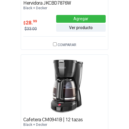
Hervidora JKCBD7876W
Black + Decker
Agregar
99
28.
$
Ver producto
$33.00
COMPARAR
Cafetera CM0941B | 12 tazas
Black + Decker